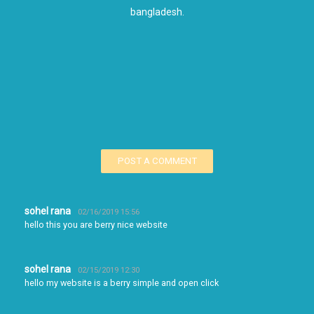
bangladesh.
POST A COMMENT
sohel rana
02/16/2019 15:56
hello this you are berry nice website
sohel rana
02/15/2019 12:30
hello my website is a berry simple and open click